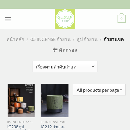
ข้าม
ไป
ยัง
0
เนื้อหา
หน้าหลัก
/
05 INCENSE กำยาน
/
ธูป กำยาน
/
กำยานขด
คัดกรอง
05 INCENSE กำยาน
05 INCENSE กำยาน
IC238 ธูป
IC219 กำยาน