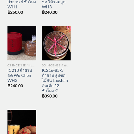
กำยาน 4 ชั่วโมง
ขด ไม้วอมวูด
WH1
WH3
฿
250.00
฿
240.00
05 INCENSE กำยาน
05 INCENSE กำยาน
IC218 กำยาน
IC216-85-3
ขด Wu Chen
กำยาน ธูปขด
WH3
ไม้จัน Laoshan
อินเดีย 12
฿
240.00
ชั่วโมง-G
฿
390.00