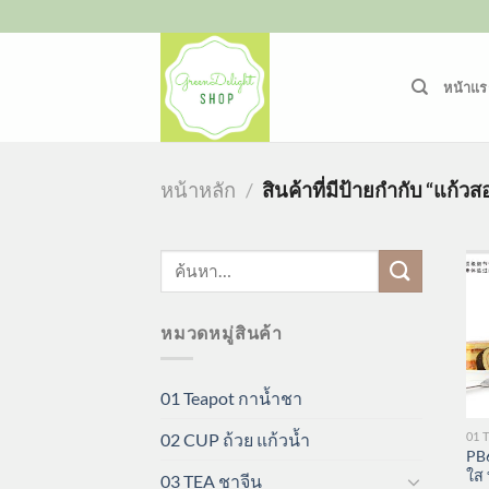
ข้าม
ไป
ยัง
หน้าแร
เนื้อหา
หน้าหลัก
/
สินค้าที่มีป้ายกำกับ “แก้ว
ค้นหา:
หมวดหมู่สินค้า
01 Teapot กาน้ำชา
01 
02 CUP ถ้วย แก้วน้ำ
PB6
ใส
03 TEA ชาจีน