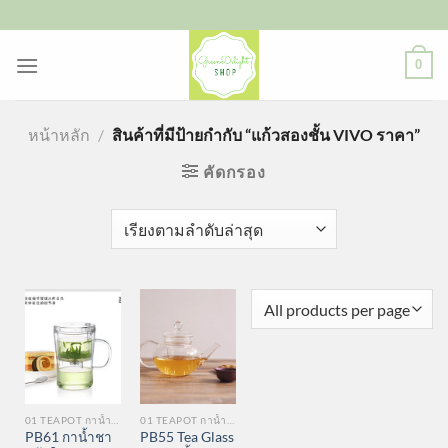
ข้าม
ไป
ยัง
0
เนื้อหา
หน้าหลัก
/
สินค้าที่มีป้ายกำกับ “แก้วสองชั้น VIVO ราคา”
คัดกรอง
01 TEAPOT กาน้ำชา
01 TEAPOT กาน้ำชา
PB61 กาน้ำชา
PB55 Tea Glass