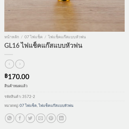
หน้าหลัก
/
07 ไฟแช็ค
/
ไฟแช็คแก๊สแบบหัวพ่น
GL16 ไฟแช็คแก๊สแบบหัวพ่น
170.00
฿
สินค้าหมดแล้ว
รหัสสินค้า:
3572-2
หมวดหมู่:
07 ไฟแช็ค
,
ไฟแช็คแก๊สแบบหัวพ่น