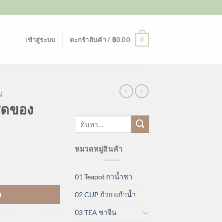
0
เข้าสู่ระบบ
ตะกร้าสินค้า /
฿
0.00
ญ
ุดของ
ค้นหา:
หมวดหมู่สินค้า
01 Teapot กาน้ำชา
า
02 CUP ถ้วย แก้วน้ำ
03 TEA ชาจีน