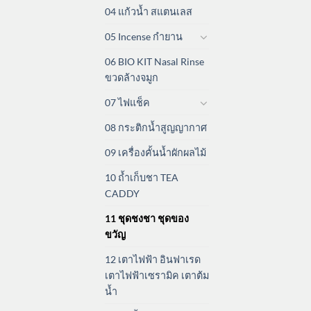
04 แก้วน้ำ สแตนเลส
05 Incense กำยาน
06 BIO KIT Nasal Rinse
ขวดล้างจมูก
07 ไฟแช็ค
08 กระติกน้ำสูญญากาศ
09 เครื่องคั้นน้ำผักผลไม้
10 ถ้ำเก็บชา TEA
CADDY
11 ชุดชงชา ชุดของ
ขวัญ
12 เตาไฟฟ้า อินฟาเรด
เตาไฟฟ้าเซรามิค เตาต้ม
น้ำ