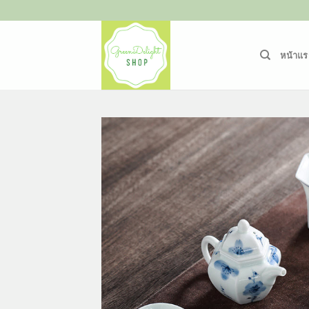
ข้าม
ไป
ยัง
หน้าแร
เนื้อหา