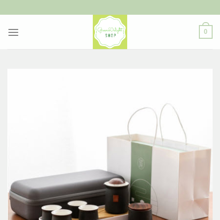
ข้าม
ไป
ยัง
0
เนื้อหา