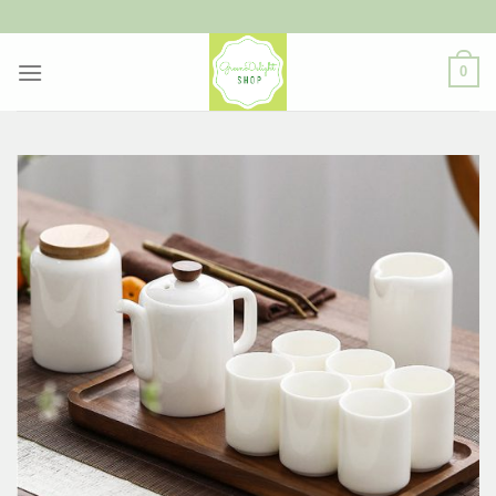
ข้าม
ไป
ยัง
0
เนื้อหา