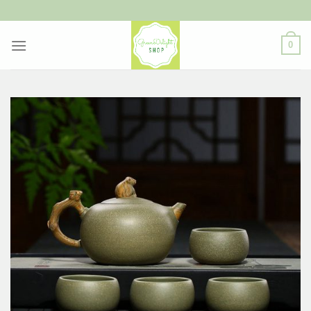
ข้าม
ไป
ยัง
0
เนื้อหา