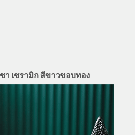
ชา เซรามิก สีขาวขอบทอง