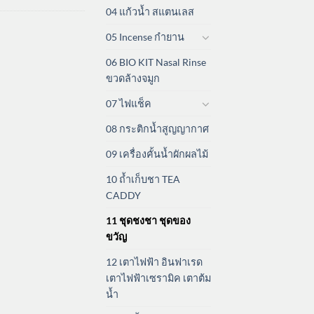
04 แก้วน้ำ สแตนเลส
05 Incense กำยาน
06 BIO KIT Nasal Rinse
ขวดล้างจมูก
07 ไฟแช็ค
08 กระติกน้ำสูญญากาศ
09 เครื่องคั้นน้ำผักผลไม้
10 ถ้ำเก็บชา TEA
CADDY
11 ชุดชงชา ชุดของ
ขวัญ
12 เตาไฟฟ้า อินฟาเรด
เตาไฟฟ้าเซรามิค เตาต้ม
น้ำ