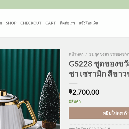
ก
SHOP
CHECKOUT
CART
ติดต่อเรา
แจ้งโอนเงิน
หน้าหลัก
/
11 ชุดชงชา ชุดของขวั
GS228 ชุดของขวั
ชา เซรามิก สีขา
2,700.00
฿
มีสินค้า
หยิบใส่ตะกร้