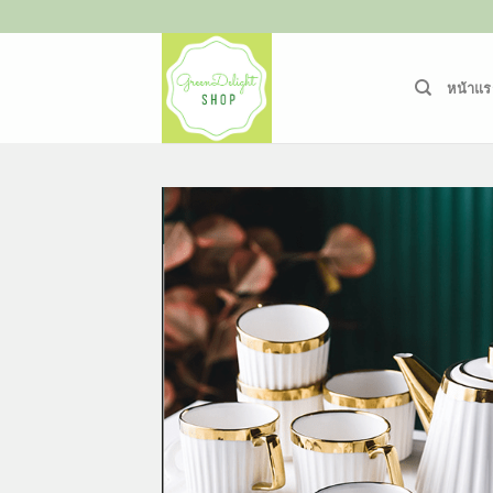
ข้าม
ไป
ยัง
หน้าแร
เนื้อหา