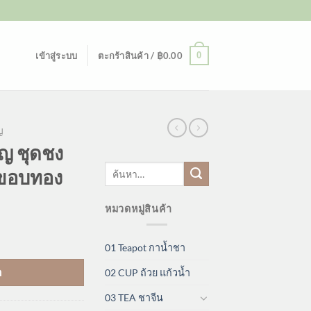
0
เข้าสู่ระบบ
ตะกร้าสินค้า /
฿
0.00
ญ
ญ ชุดชง
ค้นหา:
วขอบทอง
หมวดหมู่สินค้า
01 Teapot กาน้ำชา
า
02 CUP ถ้วย แก้วน้ำ
03 TEA ชาจีน