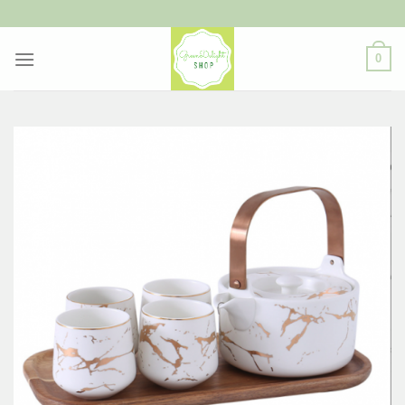
ข้าม
ไป
ยัง
0
เนื้อหา