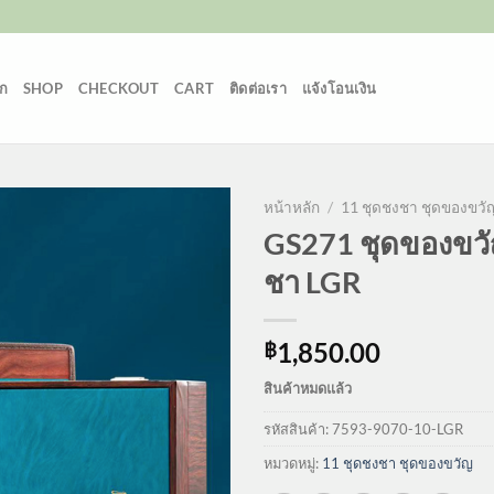
ก
SHOP
CHECKOUT
CART
ติดต่อเรา
แจ้งโอนเงิน
หน้าหลัก
/
11 ชุดชงชา ชุดของขวั
GS271 ชุดของขวั
ชา LGR
1,850.00
฿
สินค้าหมดแล้ว
รหัสสินค้า:
7593-9070-10-LGR
หมวดหมู่:
11 ชุดชงชา ชุดของขวัญ