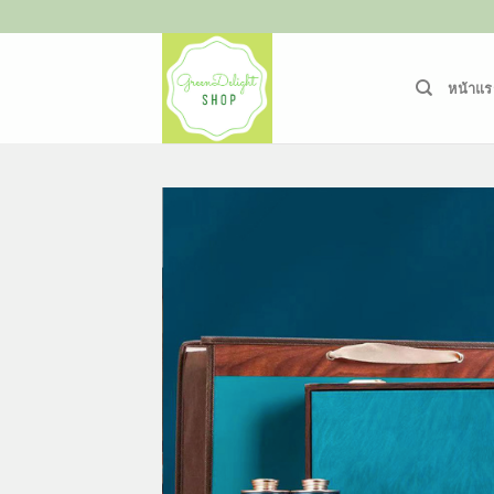
ข้าม
ไป
ยัง
หน้าแร
เนื้อหา