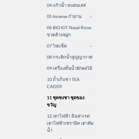
04 แก้วน้ำ สแตนเลส
05 Incense กำยาน
06 BIO KIT Nasal Rinse
ขวดล้างจมูก
07 ไฟแช็ค
08 กระติกน้ำสูญญากาศ
09 เครื่องคั้นน้ำผักผลไม้
10 ถ้ำเก็บชา TEA
CADDY
11 ชุดชงชา ชุดของ
ขวัญ
12 เตาไฟฟ้า อินฟาเรด
เตาไฟฟ้าเซรามิค เตาต้ม
น้ำ