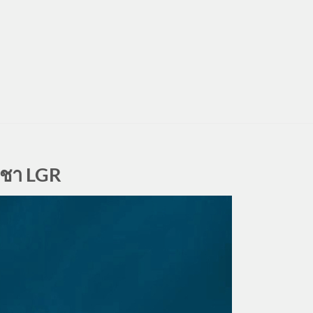
งชา LGR