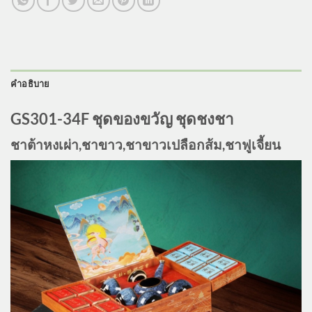
คำอธิบาย
GS301-34F ชุดของขวัญ ชุดชงชา
ชาต้าหงเผ่า,ชาขาว,ชาขาวเปลือกส้ม,ชาฟูเจี้ยน