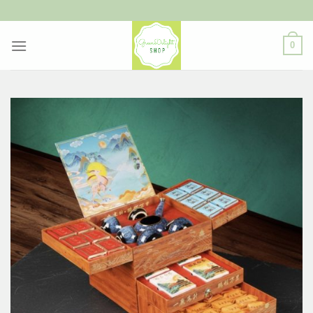
ข้าม
ไป
ยัง
0
เนื้อหา