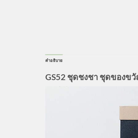
คำอธิบาย
GS52 ชุดชงชา ชุดของขว