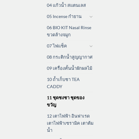
04 แก้วน้ำ สแตนเลส
05 Incense กำยาน
06 BIO KIT Nasal Rinse
ขวดล้างจมูก
07 ไฟแช็ค
08 กระติกน้ำสูญญากาศ
09 เครื่องคั้นน้ำผักผลไม้
10 ถ้ำเก็บชา TEA
CADDY
11 ชุดชงชา ชุดของ
ขวัญ
12 เตาไฟฟ้า อินฟาเรด
เตาไฟฟ้าเซรามิค เตาต้ม
น้ำ