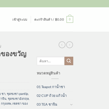
0
เข้าสู่ระบบ
ตะกร้าสินค้า /
฿
0.00
ญ
ดของขวัญ
ค้นหา:
หมวดหมู่สินค้า
01 Teapot กาน้ำชา
บ ชา
,
ชุดชงชา pantip
,
02 CUP ถ้วย แก้วน้ำ
าจีน
,
ชุดชงชาอังกฤษ
,
 กรุงเทพ
,
เซตชา ของ
03 TEA ชาจีน