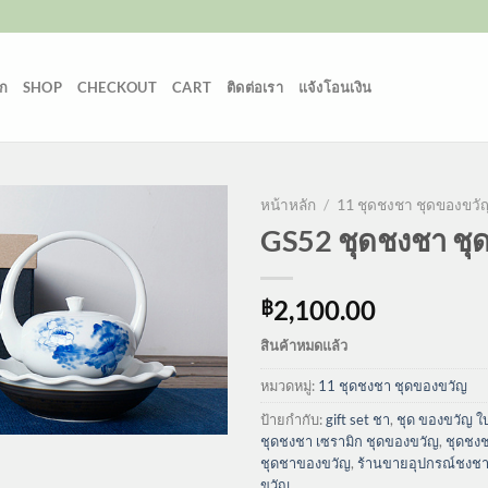
ก
SHOP
CHECKOUT
CART
ติดต่อเรา
แจ้งโอนเงิน
หน้าหลัก
/
11 ชุดชงชา ชุดของขวั
GS52 ชุดชงชา ชุ
2,100.00
฿
สินค้าหมดแล้ว
หมวดหมู่:
11 ชุดชงชา ชุดของขวัญ
ป้ายกำกับ:
gift set ชา
,
ชุด ของขวัญ ใ
ชุดชงชา เซรามิก ชุดของขวัญ
,
ชุดชงช
ชุดชาของขวัญ
,
ร้านขายอุปกรณ์ชงชา
ขวัญ