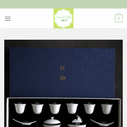
ข้าม
ไป
ยัง
0
เนื้อหา