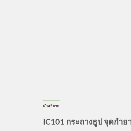
คำอธิบาย
IC101 กระถางธูป จุดกำย