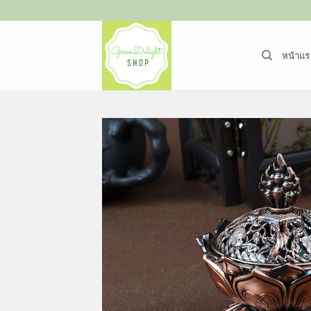
ข้าม
ไป
ยัง
หน้าแร
เนื้อหา