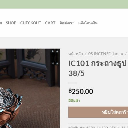
ก
SHOP
CHECKOUT
CART
ติดต่อเรา
แจ้งโอนเงิน
หน้าหลัก
/
05 INCENSE กำยาน
/
IC101 กระถางธูป
38/5
250.00
฿
มีสินค้า
หยิบใส่ตะกร้