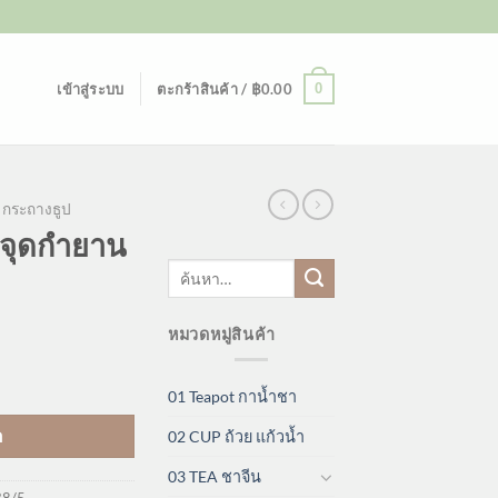
0
เข้าสู่ระบบ
ตะกร้าสินค้า /
฿
0.00
กระถางธูป
 จุดกำยาน
ค้นหา:
หมวดหมู่สินค้า
01 Teapot กาน้ำชา
า
02 CUP ถ้วย แก้วน้ำ
03 TEA ชาจีน