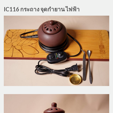
IC116 กระถาง จุดกำยาน ไฟฟ้า