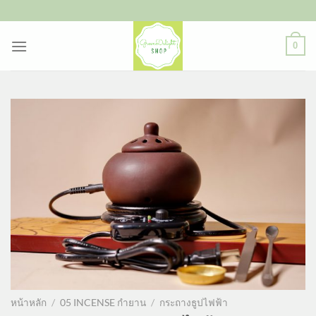
ข้าม
ไป
ยัง
0
เนื้อหา
หน้าหลัก
/
05 INCENSE กำยาน
/
กระถางธูปไฟฟ้า