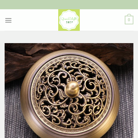
ข้าม
ไป
ยัง
0
เนื้อหา