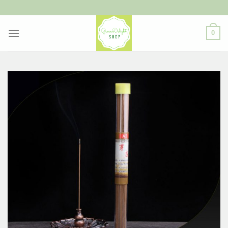
ข้าม
ไป
ยัง
0
เนื้อหา