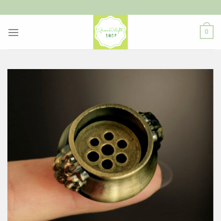
ข้าม
ไป
ยัง
0
เนื้อหา