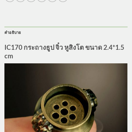
คำอธิบาย
IC170 กระถางธูป จิ๋ว หูสิงโต ขนาด 2.4*1.5
cm