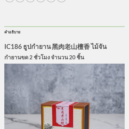
คำอธิบาย
IC186 ธูปกำยาน 黑肉老山檀香 ไม้จัน
กำยานขด 2 ชั่วโมง จำนวน 20 ชิ้น