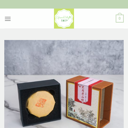
ข้าม
ไป
ยัง
0
เนื้อหา