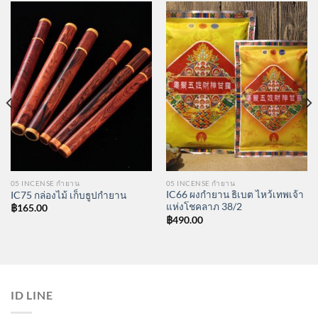
05 INCENSE กำยาน
05 INCENSE กำยาน
IC66 ผงกำยาน ธิเบต ไหว้เทพเจ้า
IC75 กล่องไม้ เก็บธูปกำยาน
แห่งโชคลาภ 38/2
฿
165.00
฿
490.00
ID LINE