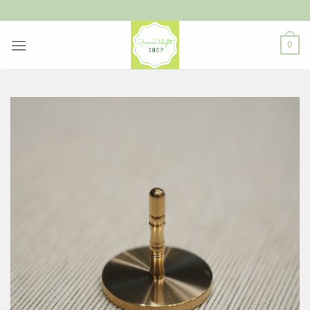
ข้าม
ไป
ยัง
0
เนื้อหา