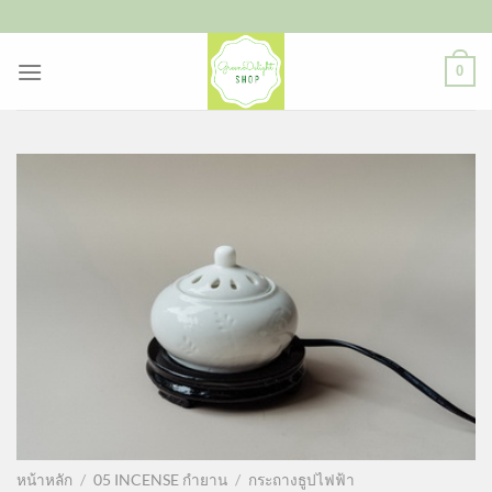
ข้าม
ไป
ยัง
0
เนื้อหา
หน้าหลัก
/
05 INCENSE กำยาน
/
กระถางธูปไฟฟ้า