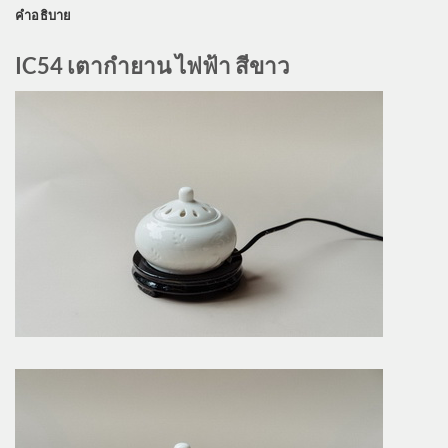
คำอธิบาย
IC54 เตากำยาน ไฟฟ้า สีขาว