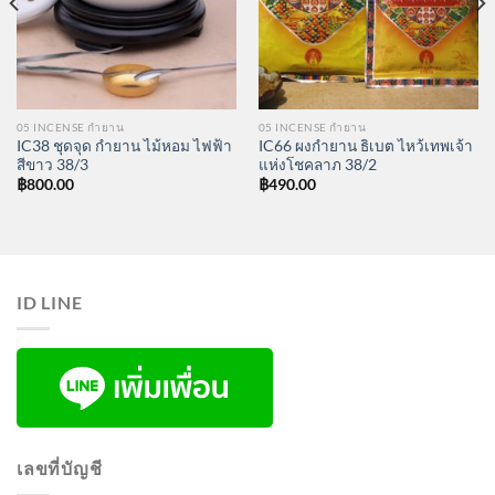
05 INCENSE กำยาน
05 INCENSE กำยาน
IC38 ชุดจุด กำยาน ไม้หอม ไฟฟ้า
IC66 ผงกำยาน ธิเบต ไหว้เทพเจ้า
สีขาว 38/3
แห่งโชคลาภ 38/2
฿
800.00
฿
490.00
ID LINE
เลขที่บัญชี