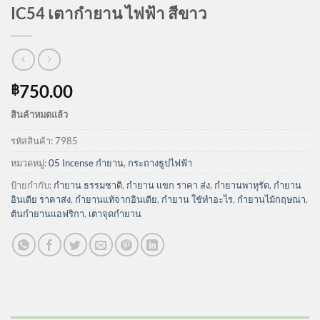
IC54 เตากำยาน ไฟฟ้า สีขาว
750.00
฿
สินค้าหมดแล้ว
รหัสสินค้า:
7985
หมวดหมู่:
05 Incense กำยาน
,
กระถางธูปไฟฟ้า
ป้ายกำกับ:
กำยาน ธรรมชาติ
,
กำยาน แขก ราคา ส่ง
,
กำยานพาหุรัด
,
กำยาน
อินเดีย ราคาส่ง
,
กำยานแท้จากอินเดีย
,
กํายาน ใช้ทําอะไร
,
กํายานไม้กฤษณา
,
ต้นกำยานแอฟริกา
,
เตาจุดกำยาน