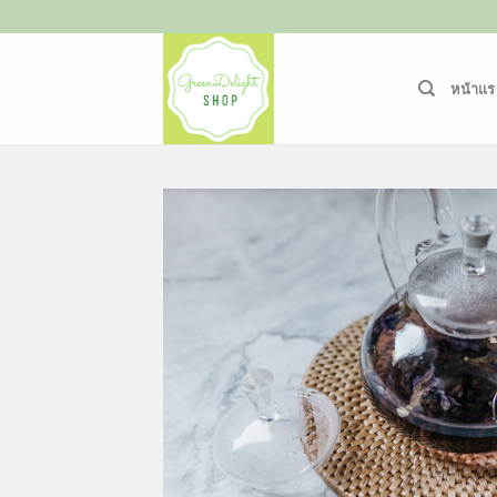
ข้าม
ไป
ยัง
หน้าแร
เนื้อหา