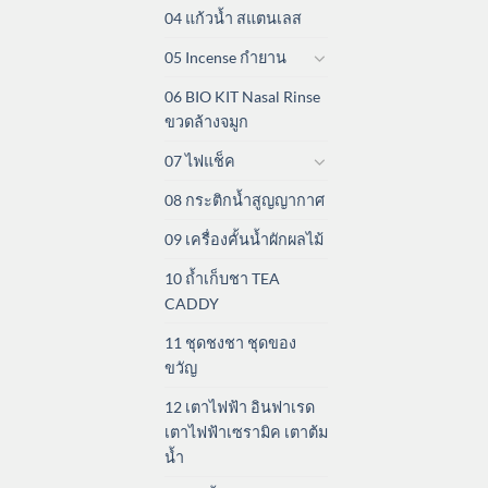
04 แก้วน้ำ สแตนเลส
05 Incense กำยาน
06 BIO KIT Nasal Rinse
ขวดล้างจมูก
07 ไฟแช็ค
08 กระติกน้ำสูญญากาศ
09 เครื่องคั้นน้ำผักผลไม้
10 ถ้ำเก็บชา TEA
CADDY
11 ชุดชงชา ชุดของ
ขวัญ
12 เตาไฟฟ้า อินฟาเรด
เตาไฟฟ้าเซรามิค เตาต้ม
น้ำ