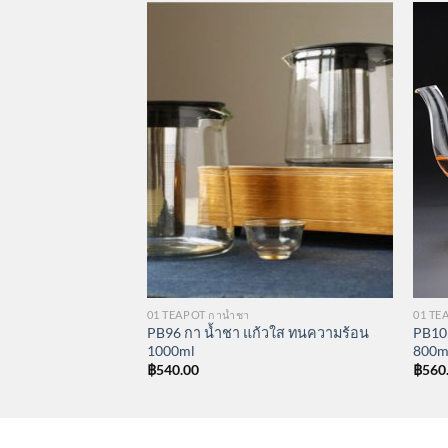
01 TEAPOT กาน้ำชา
01 TE
วใส ทนความร้อน
PB96 กา น้ำชา แก้วใส ทนความร้อน
PB10
1000ml
800m
฿
540.00
฿
560