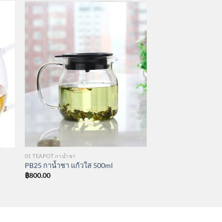
01 TEAPOT กาน้ำชา
PB25 กาน้ำชา แก้วใส 500ml
฿
800.00