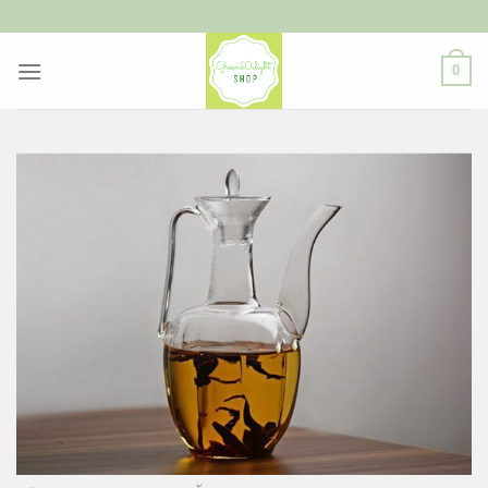
ข้าม
ไป
ยัง
0
เนื้อหา