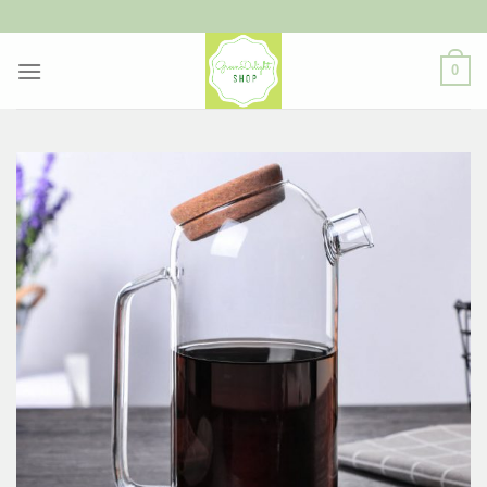
ข้าม
ไป
ยัง
0
เนื้อหา