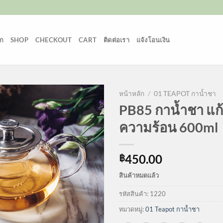
ก
SHOP
CHECKOUT
CART
ติดต่อเรา
แจ้งโอนเงิน
หน้าหลัก
/
01 TEAPOT กาน้ำชา
PB85 กาน้ำชา แก
ความร้อน 600ml
450.00
฿
สินค้าหมดแล้ว
รหัสสินค้า:
1220
หมวดหมู่:
01 Teapot กาน้ำชา