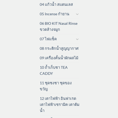
04 แก้วน้ำ สแตนเลส
05 Incense กำยาน
06 BIO KIT Nasal Rinse
ขวดล้างจมูก
07 ไฟแช็ค
08 กระติกน้ำสูญญากาศ
09 เครื่องคั้นน้ำผักผลไม้
10 ถ้ำเก็บชา TEA
CADDY
11 ชุดชงชา ชุดของ
ขวัญ
12 เตาไฟฟ้า อินฟาเรด
เตาไฟฟ้าเซรามิค เตาต้ม
น้ำ