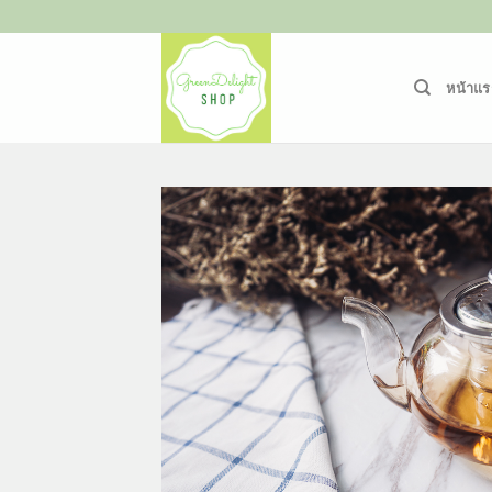
ข้าม
ไป
ยัง
หน้าแร
เนื้อหา