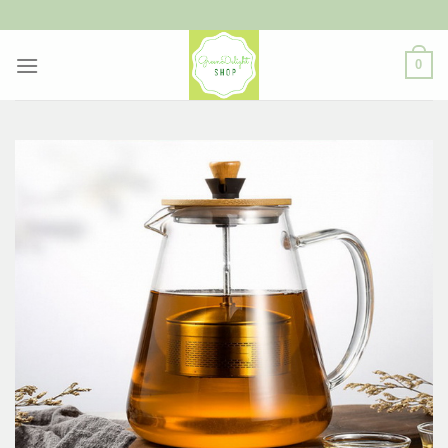
ข้าม
ไป
ยัง
0
เนื้อหา