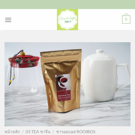
ข้าม
ไป
ยัง
0
เนื้อหา
หน้าหลัก
/
03 TEA ชาจีน
/
ชารอยบอส ROOIBOS