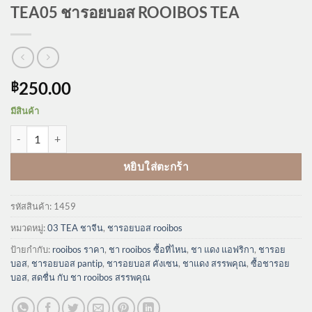
TEA05 ชารอยบอส ROOIBOS TEA
250.00
฿
มีสินค้า
จำนวน TEA05 ชารอยบอส ROOIBOS TEA ชิ้น
หยิบใส่ตะกร้า
รหัสสินค้า:
1459
หมวดหมู่:
03 TEA ชาจีน
,
ชารอยบอส rooibos
ป้ายกำกับ:
rooibos ราคา
,
ชา rooibos ซื้อที่ไหน
,
ชา แดง แอฟริกา
,
ชารอย
บอส
,
ชารอยบอส pantip
,
ชารอยบอส คังเซน
,
ชาแดง สรรพคุณ
,
ซื้อชารอย
บอส
,
สดชื่น กับ ชา rooibos สรรพคุณ