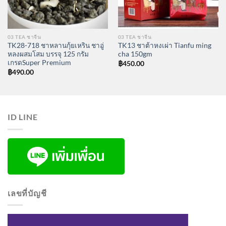
03 TEA ชาจีน
03 TEA ชาจีน
TK28-718 ชาหลานกุ้ยเหริน ชาอู่
TK13 ชาต้าหงเผ่า Tianfu ming
หลงผสมโสม บรรจุ 125 กรัม
cha 150gm
เกรดSuper Premium
฿
450.00
฿
490.00
ID LINE
เลขที่บัญชี