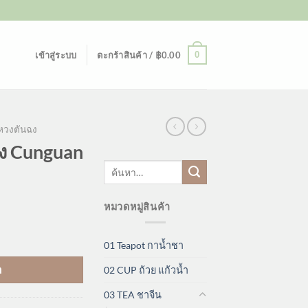
0
เข้าสู่ระบบ
ตะกร้าสินค้า /
฿
0.00
หวงตันฉง
ง Cunguan
ค้นหา:
หมวดหมู่สินค้า
01 Teapot กาน้ำชา
า
02 CUP ถ้วย แก้วน้ำ
03 TEA ชาจีน