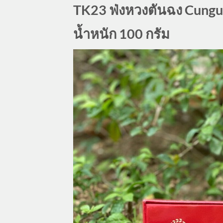
TK23 ฟ่งหวงตันฉง Cungu
น้ำหนัก 100 กรัม