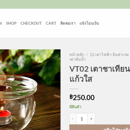
ก
SHOP
CHECKOUT
CART
ติดต่อเรา
แจ้งโอนเงิน
หน้าหลัก
/
12 เตาไฟฟ้า อินฟาเรด
เตาต้มน้ำ
VT02 เตาชาเทียน 
แก้วใส
250.00
฿
มีสินค้า
จำนวน VT02 เตาชาเทียน เตาอุ่นแก
หยิบใส่ตะกร้