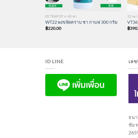
12 เตาไฟฟ้า อินฟาเรด เตาไฟฟ้าเซรามิค เตาต้มน้ำ
01 TEAPOT กาน้ำชา
ล์ เตาชา
WT22 ผงขจัดคราบ ชา กาแฟ 300 กรัม
VT36
฿
220.00
฿
390
ID LINE
เลขท
ธนาค
ชัย 
265