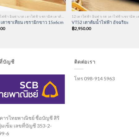
12 เตาไฟฟ้า อินฟาเรด เตาไฟฟ้าเซรามิค เตาต้มน้ำ
 เตาชาเทียน เซรามิกขาว 15x6cm
VT52 เตาต้มน้ำไฟฟ้า อัจฉริยะ
.00
฿
2,950.00
ี่บัญชี
ติดต่อเรา
โทร 098-914 5963
ารไทยพาณิชย์ ชื่อบัญชี สิริ
พุ่มเข็ม เลขที่บัญชี 353-2-
99-6