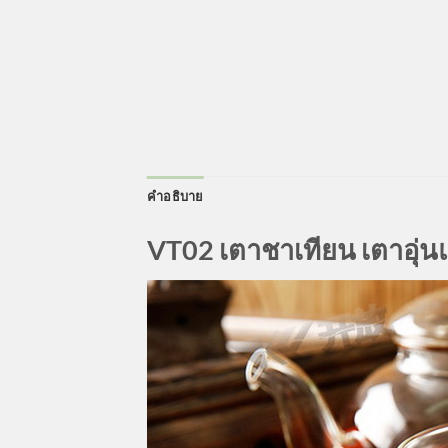
คำอธิบาย
VT02 เตาชาเทียน เตาอุ่น