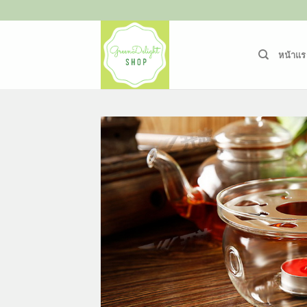
ข้าม
ไป
ยัง
หน้าแร
เนื้อหา