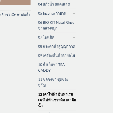
04 แก้วน้ำ สแตนเลส
05 Incense กำยาน
ฟ้าเซรามิค เตาต้มน้ำ
06 BIO KIT Nasal Rinse
ขวดล้างจมูก
07 ไฟแช็ค
08 กระติกน้ำสูญญากาศ
09 เครื่องคั้นน้ำผักผลไม้
10 ถ้ำเก็บชา TEA
CADDY
11 ชุดชงชา ชุดของ
ขวัญ
12 เตาไฟฟ้า อินฟาเรด
เตาไฟฟ้าเซรามิค เตาต้ม
น้ำ