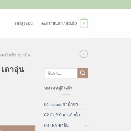
0
เข้าสู่ระบบ
ตะกร้าสินค้า /
฿
0.00
 เตาไฟฟ้าเซรามิค
เตาอุ่น
ค้นหา:
หมวดหมู่สินค้า
01 Teapot กาน้ำชา
02 CUP ถ้วย แก้วน้ำ
้วใส ชิ้น
03 TEA ชาจีน
า