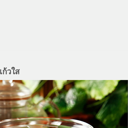
แก้วใส